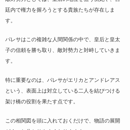
廷内で権力を握ろうとする貴族たちが存在しま
す。
パレサはこの複雑な人間関係の中で、皇后と皇太
子の信頼を勝ち取り、敵対勢力と対峙していきま
す。
特に重要なのは、パレサがエリカとアンドレアス
という、表面上は対立している二人を結びつける
架け橋の役割を果たす点です。
この相関図を頭に入れておくだけで、物語の展開