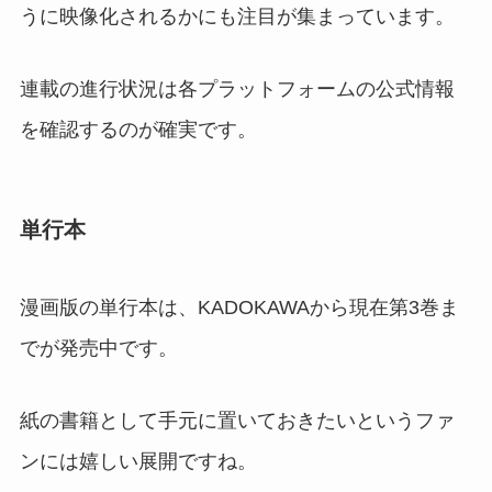
うに映像化されるかにも注目が集まっています。
連載の進行状況は各プラットフォームの公式情報
を確認するのが確実です。
単行本
漫画版の単行本は、KADOKAWAから現在第3巻ま
でが発売中です。
紙の書籍として手元に置いておきたいというファ
ンには嬉しい展開ですね。