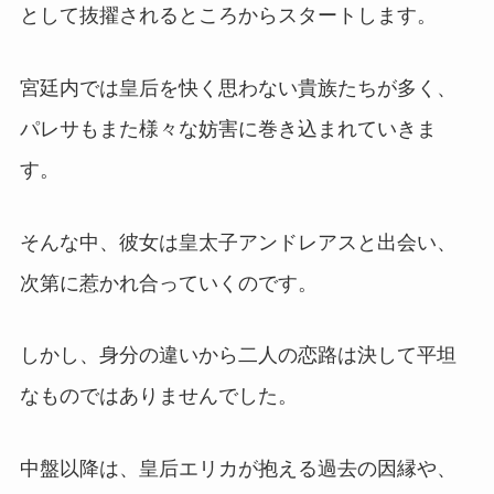
として抜擢されるところからスタートします。
宮廷内では皇后を快く思わない貴族たちが多く、
パレサもまた様々な妨害に巻き込まれていきま
す。
そんな中、彼女は皇太子アンドレアスと出会い、
次第に惹かれ合っていくのです。
しかし、身分の違いから二人の恋路は決して平坦
なものではありませんでした。
中盤以降は、皇后エリカが抱える過去の因縁や、