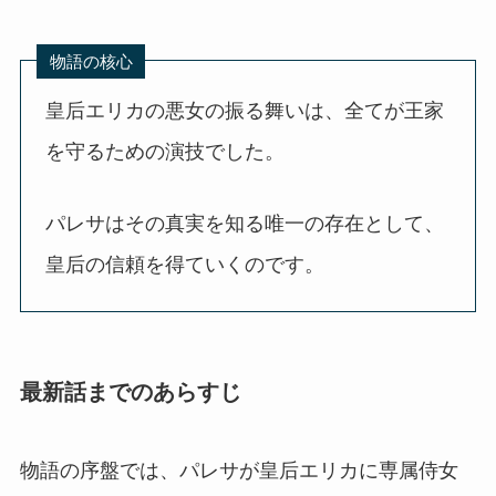
物語の核心
皇后エリカの悪女の振る舞いは、全てが王家
を守るための演技でした。
パレサはその真実を知る唯一の存在として、
皇后の信頼を得ていくのです。
最新話までのあらすじ
物語の序盤では、パレサが皇后エリカに専属侍女