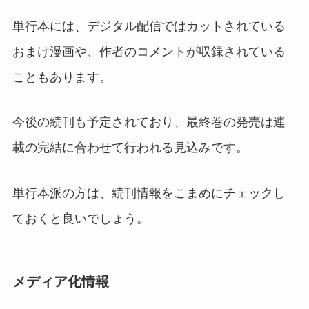
単行本には、デジタル配信ではカットされている
おまけ漫画や、作者のコメントが収録されている
こともあります。
今後の続刊も予定されており、最終巻の発売は連
載の完結に合わせて行われる見込みです。
単行本派の方は、続刊情報をこまめにチェックし
ておくと良いでしょう。
メディア化情報