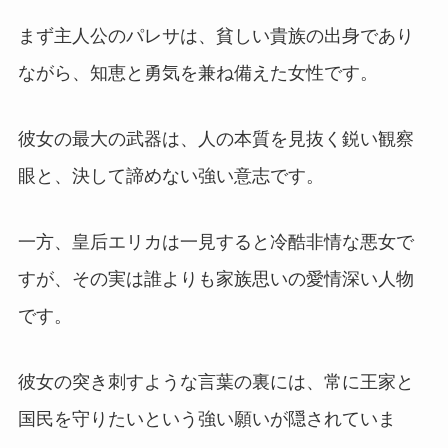
まず主人公のパレサは、貧しい貴族の出身であり
ながら、知恵と勇気を兼ね備えた女性です。
彼女の最大の武器は、人の本質を見抜く鋭い観察
眼と、決して諦めない強い意志です。
一方、皇后エリカは一見すると冷酷非情な悪女で
すが、その実は誰よりも家族思いの愛情深い人物
です。
彼女の突き刺すような言葉の裏には、常に王家と
国民を守りたいという強い願いが隠されていま