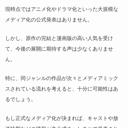
現時点ではアニメ化やドラマ化といった大規模な
メディア化の公式発表はありません。
しかし、原作の完結と漫画版の高い人気を受け
て、今後の展開に期待する声は少なくありませ
ん。
特に、同ジャンルの作品が次々とメディアミック
スされている流れを考えると、十分に可能性はあ
るでしょう。
もし正式なメディア化が決まれば、キャストや放