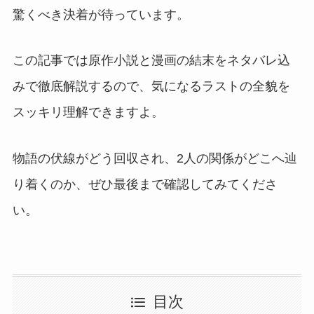
驚くべき決着が待っています。
この記事では原作小説と漫画の結末をネタバレ込
みで徹底解説するので、気になるラストの全貌を
スッキリ理解できますよ。
物語の伏線がどう回収され、2人の関係がどこへ辿
り着くのか、ぜひ最後まで確認してみてくださ
い。
目次