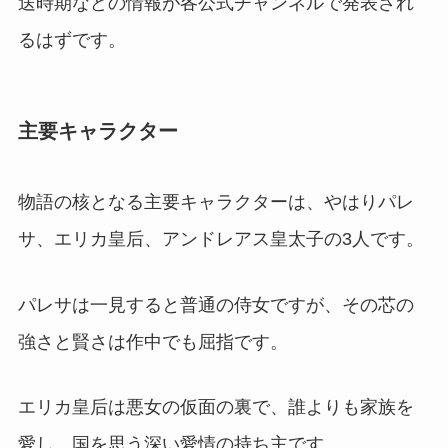
送時期などの情報が各公式チャンネルで発表され
るはずです。
主要キャラクター
物語の核となる主要キャラクターは、やはりパレ
サ、エリカ皇后、アンドレアス皇太子の3人です。
パレサは一見すると普通の侍女ですが、その芯の
強さと賢さは作中でも屈指です。
エリカ皇后は悪女の仮面の裏で、誰よりも家族を
愛し、国を思う深い愛情の持ち主です。