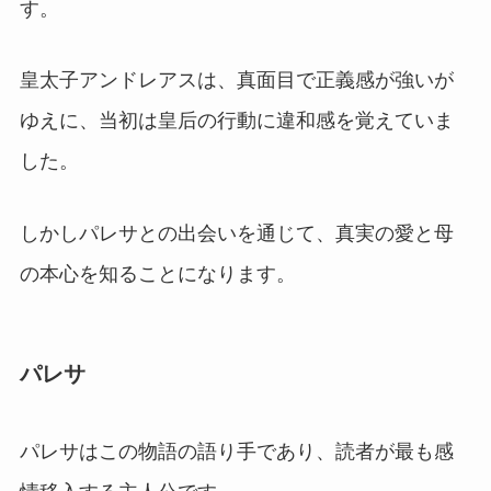
す。
皇太子アンドレアスは、真面目で正義感が強いが
ゆえに、当初は皇后の行動に違和感を覚えていま
した。
しかしパレサとの出会いを通じて、真実の愛と母
の本心を知ることになります。
パレサ
パレサはこの物語の語り手であり、読者が最も感