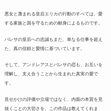
悪女と蔑まれる皇后エリカの行動のすべては、愛
する家族と国を守るための献身によるものです。
パレサの皇后への忠誠もまた、単なる仕事を超え
た、真の信頼と愛情に基づいています。
そして、アンドレアスとパレサの恋も、お互いを
理解し、支え合うことから生まれた真実の愛で
す。
見せかけの評価や立場ではなく、内面の本質を見
抜くことの大切さを、この作品は教えてくれま