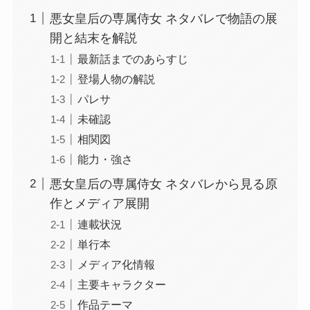
悪女皇后の専属侍女 ネタバレで物語の展
開と結末を解説
最新話までのあらすじ
登場人物の解説
パレサ
未確認
相関図
能力・強さ
悪女皇后の専属侍女 ネタバレから見る原
作とメディア展開
連載状況
単行本
メディア化情報
主要キャラクター
作品テーマ